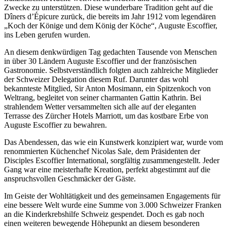
Zwecke zu unterstützen. Diese wunderbare Tradition geht auf die
Dîners d’Épicure zurück, die bereits im Jahr 1912 vom legendären
„Koch der Könige und dem König der Köche“, Auguste Escoffier,
ins Leben gerufen wurden.
An diesem denkwürdigen Tag gedachten Tausende von Menschen
in über 30 Ländern Auguste Escoffier und der französischen
Gastronomie. Selbstverständlich folgten auch zahlreiche Mitglieder
der Schweizer Delegation diesem Ruf. Darunter das wohl
bekannteste Mitglied, Sir Anton Mosimann, ein Spitzenkoch von
Weltrang, begleitet von seiner charmanten Gattin Kathrin. Bei
strahlendem Wetter versammelten sich alle auf der eleganten
Terrasse des Zürcher Hotels Marriott, um das kostbare Erbe von
Auguste Escoffier zu bewahren.
Das Abendessen, das wie ein Kunstwerk konzipiert war, wurde vom
renommierten Küchenchef Nicolas Sale, dem Präsidenten der
Disciples Escoffier International, sorgfältig zusammengestellt. Jeder
Gang war eine meisterhafte Kreation, perfekt abgestimmt auf die
anspruchsvollen Geschmäcker der Gäste.
Im Geiste der Wohltätigkeit und des gemeinsamen Engagements für
eine bessere Welt wurde eine Summe von 3.000 Schweizer Franken
an die Kinderkrebshilfe Schweiz gespendet. Doch es gab noch
einen weiteren bewegende Höhepunkt an diesem besonderen