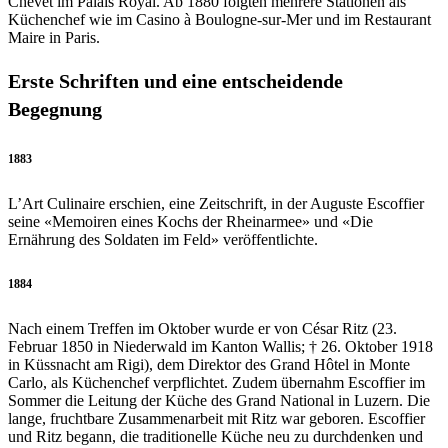
Chevet im Palais Royal. Ab 1880 folgten mehrere Stationen als
Küchenchef wie im Casino à Boulogne-sur-Mer und im Restaurant
Maire in Paris.
Erste Schriften und eine entscheidende
Begegnung
1883
L’Art Culinaire erschien, eine Zeitschrift, in der Auguste Escoffier
seine «Memoiren eines Kochs der Rheinarmee» und «Die
Ernährung des Soldaten im Feld» veröffentlichte.
1884
Nach einem Treffen im Oktober wurde er von César Ritz (23.
Februar 1850 in Niederwald im Kanton Wallis; † 26. Oktober 1918
in Küssnacht am Rigi), dem Direktor des Grand Hôtel in Monte
Carlo, als Küchenchef verpflichtet. Zudem übernahm Escoffier im
Sommer die Leitung der Küche des Grand National in Luzern. Die
lange, fruchtbare Zusammenarbeit mit Ritz war geboren. Escoffier
und Ritz begann, die traditionelle Küche neu zu durchdenken und