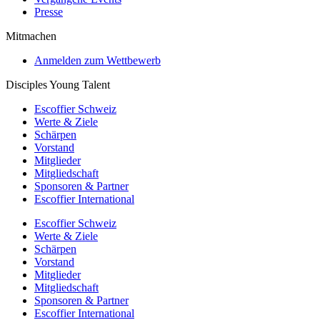
Presse
Mitmachen
Anmelden zum Wettbewerb
Disciples Young Talent
Escoffier Schweiz
Werte & Ziele
Schärpen
Vorstand
Mitglieder
Mitgliedschaft
Sponsoren & Partner
Escoffier International
Escoffier Schweiz
Werte & Ziele
Schärpen
Vorstand
Mitglieder
Mitgliedschaft
Sponsoren & Partner
Escoffier International