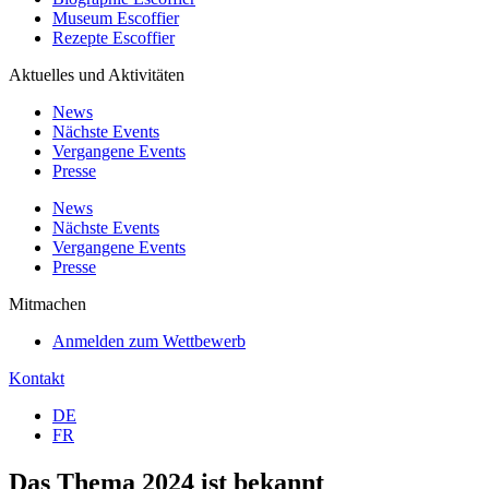
Museum Escoffier
Rezepte Escoffier
Aktuelles und Aktivitäten
News
Nächste Events
Vergangene Events
Presse
News
Nächste Events
Vergangene Events
Presse
Mitmachen
Anmelden zum Wettbewerb
Kontakt
DE
FR
Das Thema 2024 ist bekannt