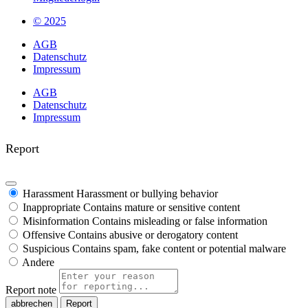
© 2025
AGB
Datenschutz
Impressum
AGB
Datenschutz
Impressum
Report
Harassment
Harassment or bullying behavior
Inappropriate
Contains mature or sensitive content
Misinformation
Contains misleading or false information
Offensive
Contains abusive or derogatory content
Suspicious
Contains spam, fake content or potential malware
Andere
Report note
Report