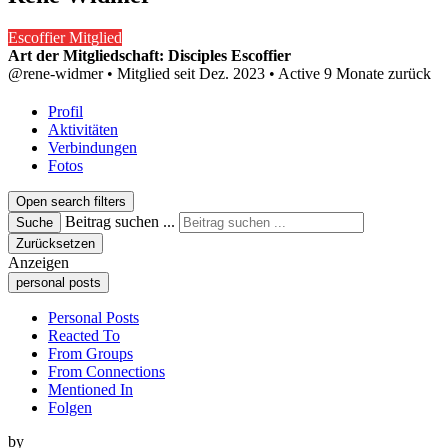
Escoffier Mitglied
Art der Mitgliedschaft: Disciples Escoffier
@rene-widmer
•
Mitglied seit Dez. 2023
•
Active 9 Monate zurück
Profil
Aktivitäten
Verbindungen
Fotos
Open search filters
Beitrag suchen ...
Suche
Zurücksetzen
Anzeigen
personal posts
Personal Posts
Reacted To
From Groups
From Connections
Mentioned In
Folgen
by