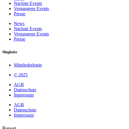
Nächste Events
Vergangene Events
Presse
News
Nächste Events
Vergangene Events
Presse
Mitglieder
Mitgliederlogin
© 2025
AGB
Datenschutz
Impressum
AGB
Datenschutz
Impressum
Report