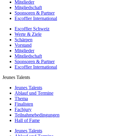
Mitglieder
Mitgliedschaft
Sponsoren & Partner
Escoffier International
Escoffier Schweiz
Werte & Ziele
Schärpen
Vorstand
Mitglieder
Mitgliedschaft
Sponsoren & Partner
Escoffier International
Jeunes Talents
Jeunes Talents
Ablauf und Termine
Thema
Finalisten
Fachjury
Teilnahmebedingungen
Hall of Fame
Jeunes Talents