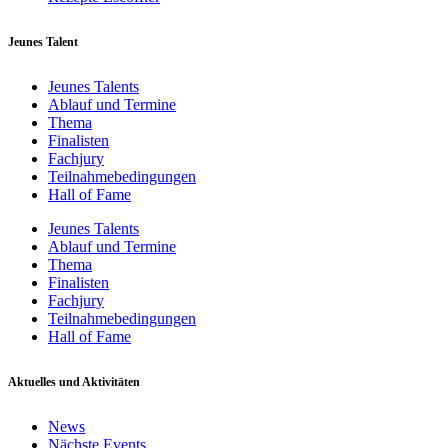
Jeunes Talent
Jeunes Talents
Ablauf und Termine
Thema
Finalisten
Fachjury
Teilnahmebedingungen
Hall of Fame
Jeunes Talents
Ablauf und Termine
Thema
Finalisten
Fachjury
Teilnahmebedingungen
Hall of Fame
Aktuelles und Aktivitäten
News
Nächste Events