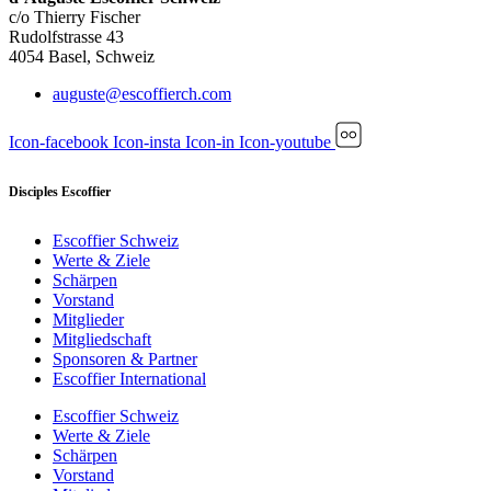
c/o Thierry Fischer
Rudolfstrasse 43
4054 Basel, Schweiz
auguste@escoffierch.com
Icon-facebook
Icon-insta
Icon-in
Icon-youtube
Disciples Escoffier
Escoffier Schweiz
Werte & Ziele
Schärpen
Vorstand
Mitglieder
Mitgliedschaft
Sponsoren & Partner
Escoffier International
Escoffier Schweiz
Werte & Ziele
Schärpen
Vorstand