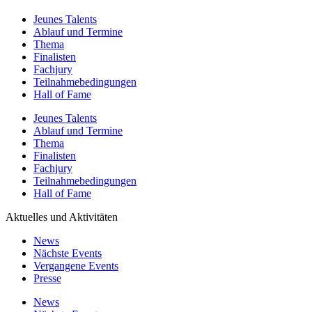
Jeunes Talents
Ablauf und Termine
Thema
Finalisten
Fachjury
Teilnahmebedingungen
Hall of Fame
Jeunes Talents
Ablauf und Termine
Thema
Finalisten
Fachjury
Teilnahmebedingungen
Hall of Fame
Aktuelles und Aktivitäten
News
Nächste Events
Vergangene Events
Presse
News