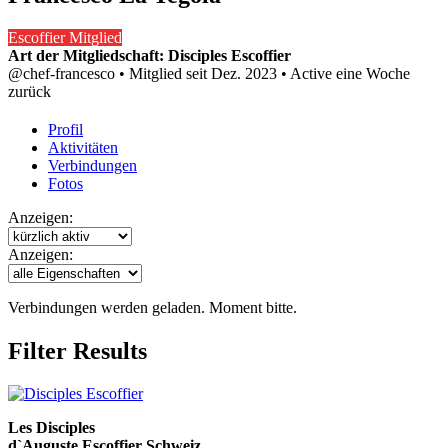
Escoffier Mitglied
Art der Mitgliedschaft: Disciples Escoffier
@chef-francesco
•
Mitglied seit Dez. 2023
•
Active eine Woche
zurück
Profil
Aktivitäten
Verbindungen
Fotos
Anzeigen:
Anzeigen:
Verbindungen werden geladen. Moment bitte.
Filter Results
Les Disciples
d`Auguste Escoffier Schweiz