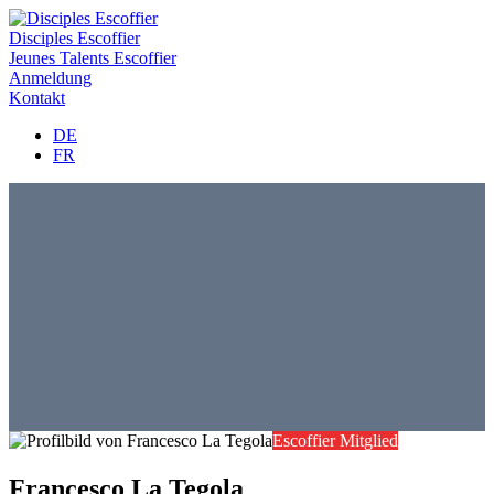
Disciples Escoffier
Jeunes Talents Escoffier
Anmeldung
Kontakt
DE
FR
Escoffier Mitglied
Francesco La Tegola