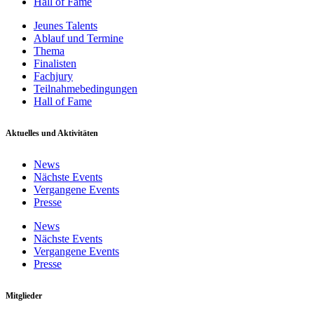
Hall of Fame
Jeunes Talents
Ablauf und Termine
Thema
Finalisten
Fachjury
Teilnahmebedingungen
Hall of Fame
Aktuelles und Aktivitäten
News
Nächste Events
Vergangene Events
Presse
News
Nächste Events
Vergangene Events
Presse
Mitglieder