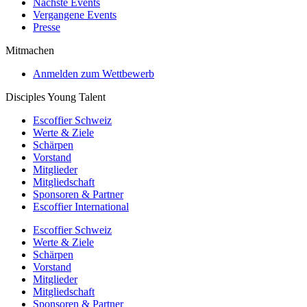
Nächste Events
Vergangene Events
Presse
Mitmachen
Anmelden zum Wettbewerb
Disciples Young Talent
Escoffier Schweiz
Werte & Ziele
Schärpen
Vorstand
Mitglieder
Mitgliedschaft
Sponsoren & Partner
Escoffier International
Escoffier Schweiz
Werte & Ziele
Schärpen
Vorstand
Mitglieder
Mitgliedschaft
Sponsoren & Partner