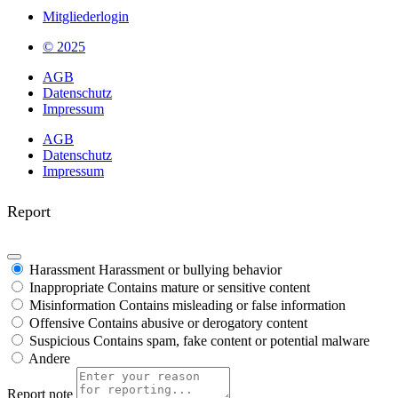
Mitgliederlogin
© 2025
AGB
Datenschutz
Impressum
AGB
Datenschutz
Impressum
Report
Harassment
Harassment or bullying behavior
Inappropriate
Contains mature or sensitive content
Misinformation
Contains misleading or false information
Offensive
Contains abusive or derogatory content
Suspicious
Contains spam, fake content or potential malware
Andere
Report note