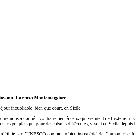
e Giovanni Lorenzo Montemaggiore
jour inoubliable, bien que court, en Sicile.
ture nous a donné – contrairement à ceux qui viennent de l’extérieur p
 tous les peuples qui, pour des raisons différentes, vivent en Sicile depuis
enne (définie par l’UNESCO comme un bien immatériel de l’humanité) et le