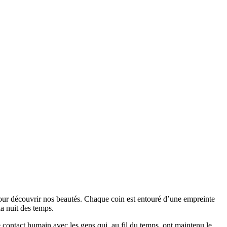
our découvrir nos beautés. Chaque coin est entouré d’une empreinte
 la nuit des temps.
 contact humain avec les gens qui, au fil du temps, ont maintenu le