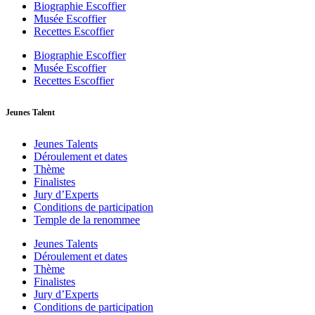
Biographie Escoffier
Musée Escoffier
Recettes Escoffier
Biographie Escoffier
Musée Escoffier
Recettes Escoffier
Jeunes Talent
Jeunes Talents
Déroulement et dates
Thème
Finalistes
Jury d’Experts
Conditions de participation
Temple de la renommee
Jeunes Talents
Déroulement et dates
Thème
Finalistes
Jury d’Experts
Conditions de participation