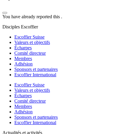
You have already reported this
.
Disciples Escoffier
Escoffier Suisse
Valeurs et objectifs
Écharpes
Comité directeur
Membres
Adhésion
Sponsors et partenaires
Escoffier International
Escoffier Suisse
Valeurs et objectifs
Écharpes
Comité directeur
Membres
Adhésion
Sponsors et partenaires
Escoffier International
Actualités et activités