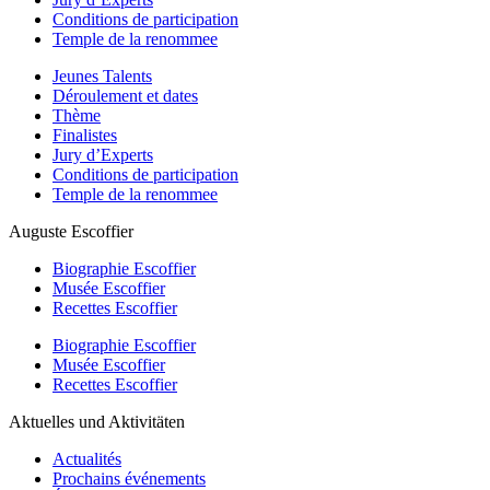
Conditions de participation
Temple de la renommee
Jeunes Talents
Déroulement et dates
Thème
Finalistes
Jury d’Experts
Conditions de participation
Temple de la renommee
Auguste Escoffier
Biographie Escoffier
Musée Escoffier
Recettes Escoffier
Biographie Escoffier
Musée Escoffier
Recettes Escoffier
Aktuelles und Aktivitäten
Actualités
Prochains événements