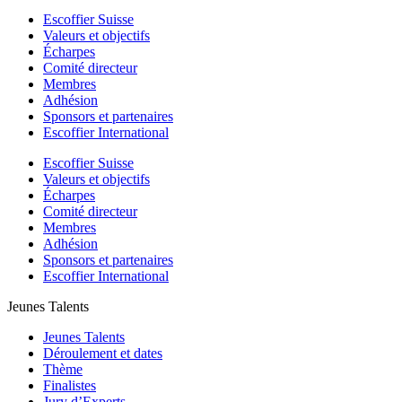
Escoffier Suisse
Valeurs et objectifs
Écharpes
Comité directeur
Membres
Adhésion
Sponsors et partenaires
Escoffier International
Escoffier Suisse
Valeurs et objectifs
Écharpes
Comité directeur
Membres
Adhésion
Sponsors et partenaires
Escoffier International
Jeunes Talents
Jeunes Talents
Déroulement et dates
Thème
Finalistes
Jury d’Experts