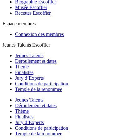
Biographie Escoffier
Musée Escoffier
Recettes Escoffier
Espace membres
Connexion des membres
Jeunes Talents Escoffier
Jeunes Talents
Déroulement et dates
Thème
Finalistes
Jury d’Experts
Conditions de participation
Temple de la renommee
Jeunes Talents
Déroulement et dates
Thème
Finalistes
Jury d’Experts
Conditions de participation
Temple de la renommee