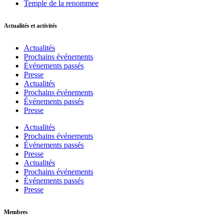
Temple de la renommee
Actualités et activités
Actualités
Prochains événements
Événements passés
Presse
Actualités
Prochains événements
Événements passés
Presse
Actualités
Prochains événements
Événements passés
Presse
Actualités
Prochains événements
Événements passés
Presse
Membres