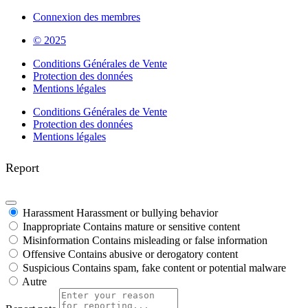
Connexion des membres
© 2025
Conditions Générales de Vente
Protection des données
Mentions légales
Conditions Générales de Vente
Protection des données
Mentions légales
Report
Harassment
Harassment or bullying behavior
Inappropriate
Contains mature or sensitive content
Misinformation
Contains misleading or false information
Offensive
Contains abusive or derogatory content
Suspicious
Contains spam, fake content or potential malware
Autre