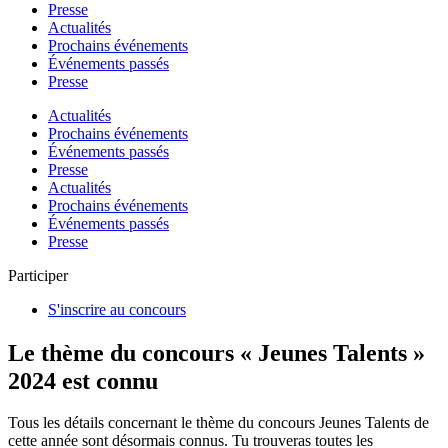
Presse
Actualités
Prochains événements
Événements passés
Presse
Actualités
Prochains événements
Événements passés
Presse
Actualités
Prochains événements
Événements passés
Presse
Participer
S'inscrire au concours
Le thème du concours « Jeunes Talents »
2024 est connu
Tous les détails concernant le thème du concours Jeunes Talents de
cette année sont désormais connus. Tu trouveras toutes les