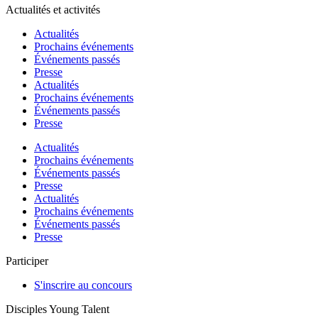
Actualités et activités
Actualités
Prochains événements
Événements passés
Presse
Actualités
Prochains événements
Événements passés
Presse
Actualités
Prochains événements
Événements passés
Presse
Actualités
Prochains événements
Événements passés
Presse
Participer
S'inscrire au concours
Disciples Young Talent