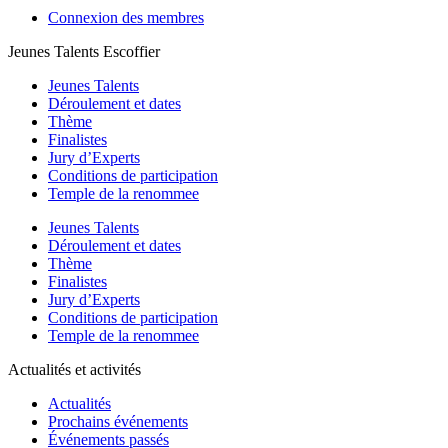
Connexion des membres
Jeunes Talents Escoffier
Jeunes Talents
Déroulement et dates
Thème
Finalistes
Jury d’Experts
Conditions de participation
Temple de la renommee
Jeunes Talents
Déroulement et dates
Thème
Finalistes
Jury d’Experts
Conditions de participation
Temple de la renommee
Actualités et activités
Actualités
Prochains événements
Événements passés