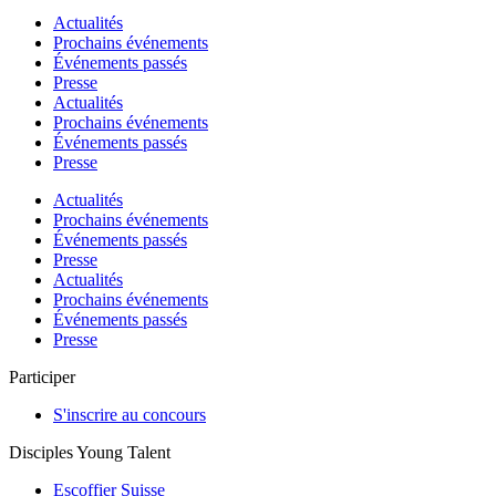
Actualités
Prochains événements
Événements passés
Presse
Actualités
Prochains événements
Événements passés
Presse
Actualités
Prochains événements
Événements passés
Presse
Actualités
Prochains événements
Événements passés
Presse
Participer
S'inscrire au concours
Disciples Young Talent
Escoffier Suisse