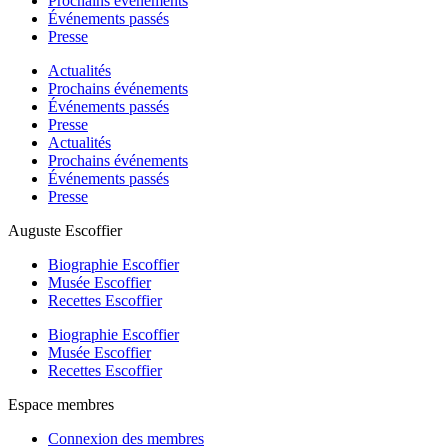
Prochains événements
Événements passés
Presse
Actualités
Prochains événements
Événements passés
Presse
Actualités
Prochains événements
Événements passés
Presse
Auguste Escoffier
Biographie Escoffier
Musée Escoffier
Recettes Escoffier
Biographie Escoffier
Musée Escoffier
Recettes Escoffier
Espace membres
Connexion des membres