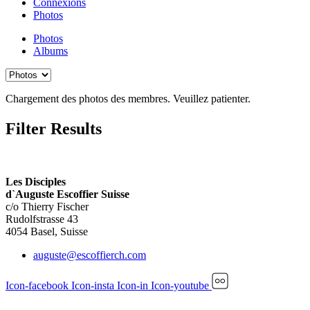
Connexions
Photos
Photos
Albums
Chargement des photos des membres. Veuillez patienter.
Filter Results
Les Disciples
d`Auguste Escoffier Suisse
c/o Thierry Fischer
Rudolfstrasse 43
4054 Basel, Suisse
auguste@escoffierch.com
Icon-facebook
Icon-insta
Icon-in
Icon-youtube