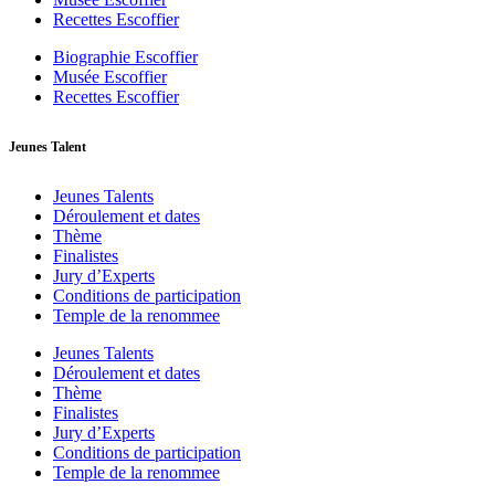
Recettes Escoffier
Biographie Escoffier
Musée Escoffier
Recettes Escoffier
Jeunes Talent
Jeunes Talents
Déroulement et dates
Thème
Finalistes
Jury d’Experts
Conditions de participation
Temple de la renommee
Jeunes Talents
Déroulement et dates
Thème
Finalistes
Jury d’Experts
Conditions de participation
Temple de la renommee