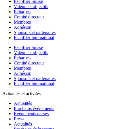
Escoffier Suisse
Valeurs et objectifs
Écharpes
Comité directeur
Membres
Adhésion
Sponsors et partenaires
Escoffier International
Escoffier Suisse
Valeurs et objectifs
Écharpes
Comité directeur
Membres
Adhésion
Sponsors et partenaires
Escoffier International
Actualités et activités
Actualités
Prochains événements
Événements passés
Presse
Actualités