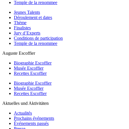
Temple de la renommee
Jeunes Talents
Déroulement et dates
Thème
Finalistes
Jury d’Experts
Conditions de participation
Temple de la renommee
Auguste Escoffier
Biographie Escoffier
Musée Escoffier
Recettes Escoffier
Biographie Escoffier
Musée Escoffier
Recettes Escoffier
Aktuelles und Aktivitäten
Actualités
Prochains événements
Événements passés
Presse