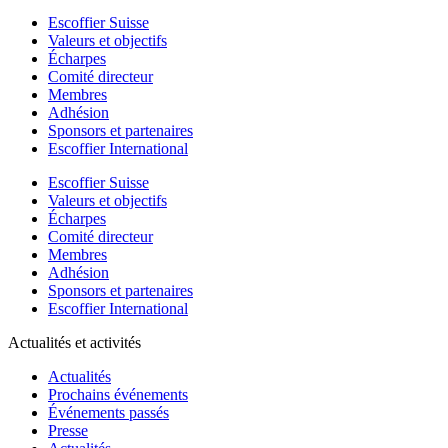
Escoffier Suisse
Valeurs et objectifs
Écharpes
Comité directeur
Membres
Adhésion
Sponsors et partenaires
Escoffier International
Escoffier Suisse
Valeurs et objectifs
Écharpes
Comité directeur
Membres
Adhésion
Sponsors et partenaires
Escoffier International
Actualités et activités
Actualités
Prochains événements
Événements passés
Presse