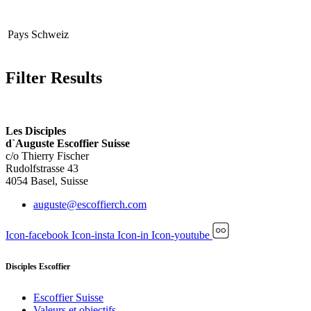
Pays
Schweiz
Filter Results
Les Disciples
d`Auguste Escoffier Suisse
c/o Thierry Fischer
Rudolfstrasse 43
4054 Basel, Suisse
auguste@escoffierch.com
Icon-facebook
Icon-insta
Icon-in
Icon-youtube
Disciples Escoffier
Escoffier Suisse
Valeurs et objectifs