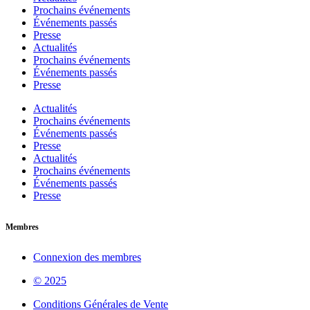
Prochains événements
Événements passés
Presse
Actualités
Prochains événements
Événements passés
Presse
Actualités
Prochains événements
Événements passés
Presse
Actualités
Prochains événements
Événements passés
Presse
Membres
Connexion des membres
© 2025
Conditions Générales de Vente