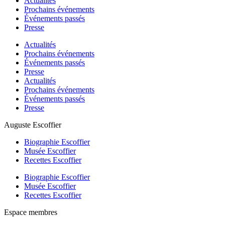
Actualités
Prochains événements
Événements passés
Presse
Actualités
Prochains événements
Événements passés
Presse
Actualités
Prochains événements
Événements passés
Presse
Auguste Escoffier
Biographie Escoffier
Musée Escoffier
Recettes Escoffier
Biographie Escoffier
Musée Escoffier
Recettes Escoffier
Espace membres