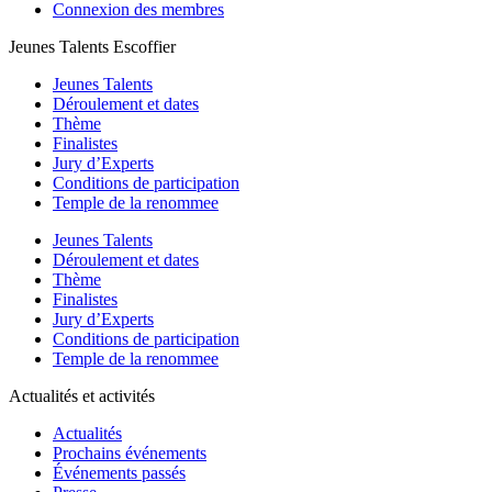
Connexion des membres
Jeunes Talents Escoffier
Jeunes Talents
Déroulement et dates
Thème
Finalistes
Jury d’Experts
Conditions de participation
Temple de la renommee
Jeunes Talents
Déroulement et dates
Thème
Finalistes
Jury d’Experts
Conditions de participation
Temple de la renommee
Actualités et activités
Actualités
Prochains événements
Événements passés