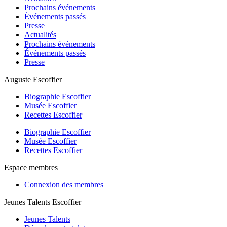
Prochains événements
Événements passés
Presse
Actualités
Prochains événements
Événements passés
Presse
Auguste Escoffier
Biographie Escoffier
Musée Escoffier
Recettes Escoffier
Biographie Escoffier
Musée Escoffier
Recettes Escoffier
Espace membres
Connexion des membres
Jeunes Talents Escoffier
Jeunes Talents