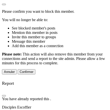
Please confirm you want to block this member.
You will no longer be able to:
See blocked member's posts
Mention this member in posts
Invite this member to groups
Message this member
Add this member as a connection
Please note:
This action will also remove this member from your
connections and send a report to the site admin. Please allow a few
minutes for this process to complete.
Confirmer
Report
You have already reported this
.
Disciples Escoffier