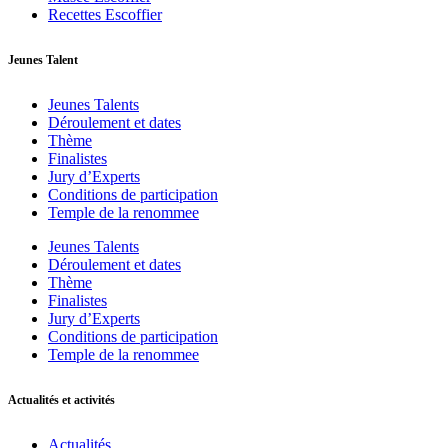
Recettes Escoffier
Jeunes Talent
Jeunes Talents
Déroulement et dates
Thème
Finalistes
Jury d’Experts
Conditions de participation
Temple de la renommee
Jeunes Talents
Déroulement et dates
Thème
Finalistes
Jury d’Experts
Conditions de participation
Temple de la renommee
Actualités et activités
Actualités