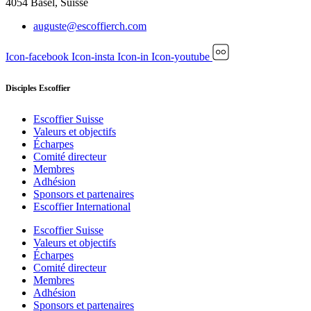
4054 Basel, Suisse
auguste@escoffierch.com
Icon-facebook
Icon-insta
Icon-in
Icon-youtube
Disciples Escoffier
Escoffier Suisse
Valeurs et objectifs
Écharpes
Comité directeur
Membres
Adhésion
Sponsors et partenaires
Escoffier International
Escoffier Suisse
Valeurs et objectifs
Écharpes
Comité directeur
Membres
Adhésion
Sponsors et partenaires